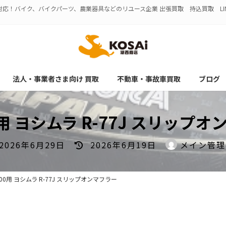
応！バイク、バイクパーツ、農業器具などのリユース企業 出張買取 持込買取 LI
法人・事業者さま向け 買取
不動車・事故車買取
ブログ
0用 ヨシムラ R-77J スリップ
最
2026年6月29日
2026年6月19日
メイン管理
終
更
新
300用 ヨシムラ R-77J スリップオンマフラー
日
時
: