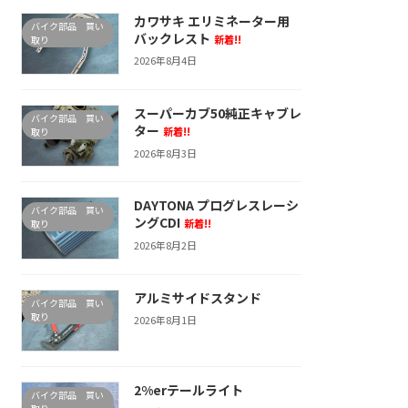
カワサキ エリミネーター用
バイク部品 買い
バックレスト
新着!!
取り
2026年8月4日
スーパーカブ50純正キャブレ
バイク部品 買い
ター
新着!!
取り
2026年8月3日
DAYTONA プログレスレーシ
バイク部品 買い
ングCDI
新着!!
取り
2026年8月2日
アルミサイドスタンド
バイク部品 買い
取り
2026年8月1日
2%erテールライト
バイク部品 買い