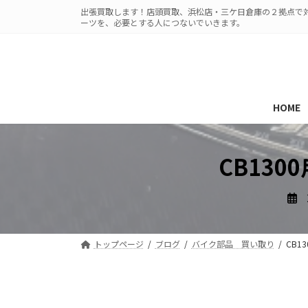
コ
ナ
出張買取します！店頭買取、浜松店・三ケ日倉庫の２拠点で対
ン
ビ
ーツを、必要とする人につないでいきます。
テ
ゲ
ン
ー
ツ
シ
へ
ョ
ス
ン
HOME
キ
に
ッ
移
プ
動
CB130
トップページ
ブログ
バイク部品 買い取り
CB1