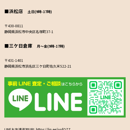
■浜松店
土日(9時-17時)
〒430-0811
静岡県浜松市中央区名塚町37-1
■三ケ日倉庫
月～金(9時-17時)
〒431-1401
静岡県浜松市浜名区三ケ日町佐久米522-21
LINEお友達追加URL
https://lin.ee/iyufOZZ