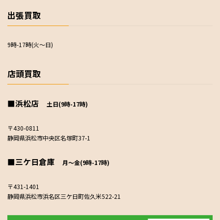
出張買取
9時-17時(火～日)
店頭買取
■浜松店
土日(9時-17時)
〒430-0811
静岡県浜松市中央区名塚町37-1
■三ケ日倉庫
月～金(9時-17時)
〒431-1401
静岡県浜松市浜名区三ケ日町佐久米522-21